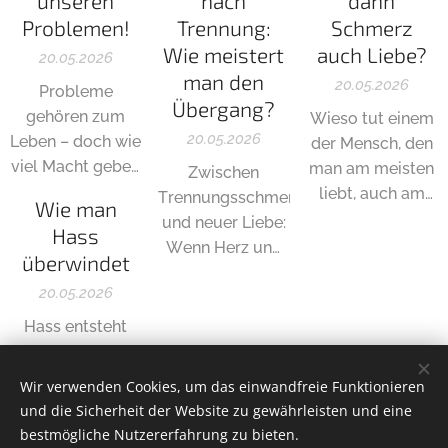
unseren
nach
dann
unsere wahre
von den
Gedankenmuster
Problemen!
Trennung:
Schmerz
Identität.
Menschen "Tür
und wie aus
Wie meistert
auch Liebe?
an Tür" ständig
negativen
20.05.2026
man den
beobachtet und
Emotionen auch
20.05.2026
Probleme
Übergang?
bewertet fühlt.
etwas Positives
gehören zum
Wieso tut einem
entstehen kann.
20.05.2026
Leben – doch wie
der Mensch, den
viel Macht geben
man am meisten
Zwischen
wir ihnen
liebt, auch am
Trennungsschmerz
Wie man
wirklich? Ein
meisten weh? Ist
und neuer Liebe:
Hass
Anstoß, sich die
es normal, bei
Wenn Herz und
überwindet
Kontrolle über
einer großen
Verstand
das eigene Leben
20.05.2026
Liebe auch
kämpfen, zeigt
wieder
großen Schmerz
sich, wie viel Mut
Hass entsteht
zurückzuholen.
zu verspüren?
es braucht, dem
aus Schmerz und
Wenn man das
eigenen Gefühl
Enttäuschung –
Wir verwenden Cookies, um das einwandfreie Funktionieren
Gefühl hat, dass
zu vertrauen.
doch er schadet
und die Sicherheit der Website zu gewährleisten und eine
es einfach nicht
meist nur uns
bestmögliche Nutzererfahrung zu bieten.
Ältere Posts
genug ist, egal,