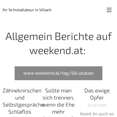
Ihr 1a Installateur in Villach
Allgemein Berichte auf
weekend.at:
www.weekend.at/tag/lilli-platzer
Zähneknirschen
Sollte man
Das ewige
und
sich trennen,
Opfer
Selbstgespräche:
wenn die Ehe
22.07.2026
Schlaflos
mehr
Kennt ihr auch so