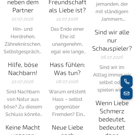
neben dem
Freundschaft
jemanden, der
Partner
als Liebe ist?
mit ständigem
22.07.2026
22.07.2026
Jammern,
negativen
Hin- und
Das Ende einer
Sind wir alle
Sichtweisen und
Herdrehen,
Ehe ist
nur
Schuldzuweisung
Zähneknirschen,
unangenehm,
Schauspieler?
gegenüber
Selbstgespräche
egal wie lange
anderen
08.07.2026
– und das mitten
sie gehalten hat.
Hilfe, böse
Hass fühlen:
hervorsticht -
in der Nacht. Wer
Was aber, wenn
Sind wir im
Nachbarn!
Was tun?
und immer
kann da noch
man dafür die
Alltag immer wir
"schuldlos" ist?
schlafen? Und
22.07.2026
Chance auf die
08.07.2026
selbst oder
wie bringt man
wahre Liebe mit
spielen wir je
Sind Nachbarn
Warum entsteht
es dem Partner
jemand anderem
nach Situation
von Natur aus
Hass – selbst
Wenn Liebe
schonend bei?
hat?
unterschiedliche
böse? Zu diesem
gegenüber
Schmerz
Rollen? Ein Blick
Schluss könnte
Fremden? Ein
bedeutet,
auf Schutz,
man kommen,
Blick auf
Keine Macht
Neue Liebe
bedeutet
Anpassung und
wenn man sich
Ursachen,