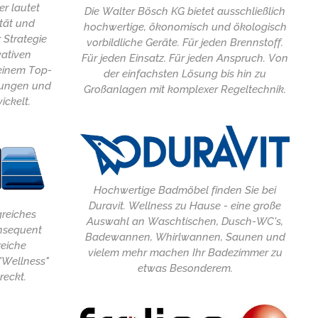
r lautet
Die Walter Bösch KG bietet ausschließlich
ität und
hochwertige, ökonomisch und ökologisch
 Strategie
vorbildliche Geräte. Für jeden Brennstoff.
vativen
Für jeden Einsatz. Für jeden Anspruch. Von
einem Top-
der einfachsten Lösung bis hin zu
nungen und
Großanlagen mit komplexer Regeltechnik.
ickelt.
Hochwertige Badmöbel finden Sie bei
Duravit. Wellness zu Hause - eine große
greiches
Auswahl an Waschtischen, Dusch-WC's,
onsequent
Badewannen, Whirlwannen, Saunen und
reiche
vielem mehr machen Ihr Badezimmer zu
"Wellness"
etwas Besonderem.
reckt.