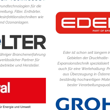
rundtechnologien für die
itung, Filter, Enthärter,
Desinfektionstechniken wie
nd Ozonanlagen.
Eder ist schon seit langem i
jähriger Branchenerfahrung
Gebieten der Druckhalte-
erlässlicher Partner für
Expansionstechnik spezialisiert
sbetriebe und Hersteller.
auch für eine Wertehaltung: P
aus Überzeugung in Österre
beständig hochwertigen Mater
bester Verarbeitungsquali