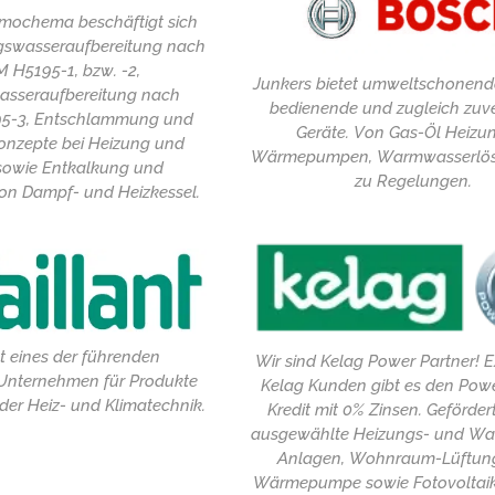
rmochema beschäftigt sich
ngswasseraufbereitung nach
H5195-1, bzw. -2,
Junkers bietet umweltschonende
asseraufbereitung nach
bedienende und zugleich zuve
5-3, Entschlammung und
Geräte. Von Gas-Öl Heizu
onzepte bei Heizung und
Wärmepumpen, Warmwasserlösu
sowie Entkalkung und
zu Regelungen.
on Dampf- und Heizkessel.
st eines der führenden
Wir sind Kelag Power Partner! E
Unternehmen für Produkte
Kelag Kunden gibt es den Powe
 der Heiz- und Klimatechnik.
Kredit mit 0% Zinsen. Geförde
ausgewählte Heizungs- und W
Anlagen, Wohnraum-Lüftun
Wärmepumpe sowie Fotovoltai