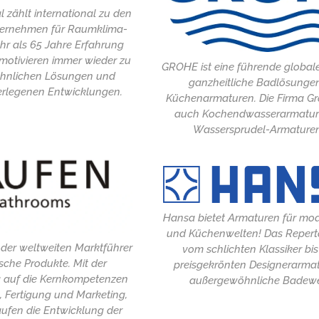
 zählt international zu den
ternehmen für Raumklima-
r als 65 Jahre Erfahrung
motivieren immer wieder zu
GROHE ist eine führende globale
hnlichen Lösungen und
ganzheitliche Badlösunge
erlegenen Entwicklungen.
Küchenarmaturen. Die Firma Gr
auch Kochendwasserarmatur
Wassersprudel-Armaturen
Hansa bietet Armaturen für mo
und Küchenwelten! Das Reperto
r der weltweiten Marktführer
vom schlichten Klassiker bis
sche Produkte. Mit der
preisgekrönten Designerarmat
g auf die Kernkompetenzen
außergewöhnliche Badewe
, Fertigung und Marketing,
aufen die Entwicklung der