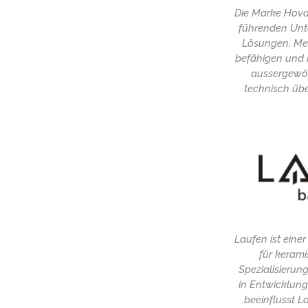
Die Marke Hoval
führenden Un
Lösungen. Meh
befähigen und 
aussergewö
technisch üb
Laufen ist eine
für kerami
Spezialisierun
in Entwicklung
beeinflusst L