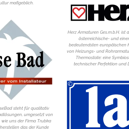
ltur maßgeblich.
Herz Armaturen Ges.m.b.H. ist d
österreichische- und eine
bedeutendsten europäischen H
von Heizungs- und Rohrarmatu
Thermostate: eine Symbios
technischer Perfektion und 
eBad steht für qualitativ
adlösungen, umgesetzt von
, wie uns der Firma Trubka
cherstellen das der Kunde