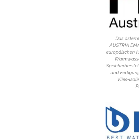
Das österr
AUSTRIA EMAIL
europäischen H
Warmwasser
Speicherherstel
und Fertigun
Vlies-Isol
P