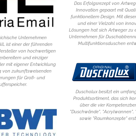
Das Erfolgsrezept von Artwege
Innovation gepaart mit Qual
funktionellem Design. Mit dieser
und einer Vielzahl von inno
Lösungen hat sich Artweger zu 
Unternehmen für Duschabtren
eichische Unternehmen
Multifunktionsduschen entw
 ist einer der führenden
ersteller von hochwertigen
bereitern und einziger
ler mit eigener Entwicklung
g von zukunftsweisenden
ierungen für Groß- und
ufferspeicher.
Duscholux besitzt ein umfan
Produktsortiment, das sich k
über die vier Kompetenzbe
"Duschwände", "Acrylwannen", 
sowie "Raumkonzepte" erst