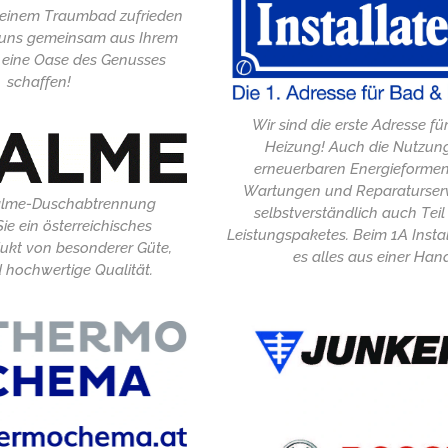
t seinem Traumbad zufrieden
ie uns gemeinsam aus Ihrem
eine Oase des Genusses
schaffen!
Wir sind die erste Adresse f
Heizung! Auch die Nutzun
erneuerbaren Energieforme
Wartungen und Reparaturserv
Palme-Duschabtrennung
selbstverständlich auch Teil
ie ein österreichisches
Leistungspaketes. Beim 1A Instal
ukt von besonderer Güte,
es alles aus einer Han
 hochwertige Qualität.