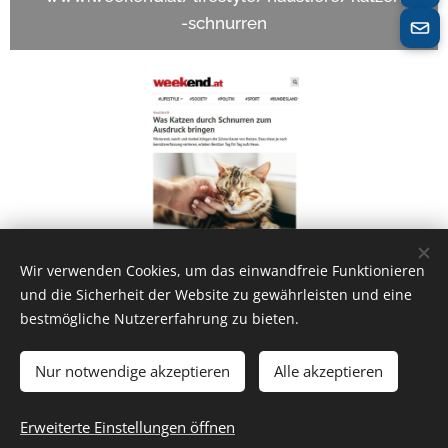
-schnurren
Wir verwenden Cookies, um das einwandfreie Funktionieren
Share
und die Sicherheit der Website zu gewährleisten und eine
bestmögliche Nutzererfahrung zu bieten.
Nur notwendige akzeptieren
Alle akzeptieren
Trubka GmbH
Erweiterte Einstellungen öffnen
Unterstützt von
Webnode
Cookies