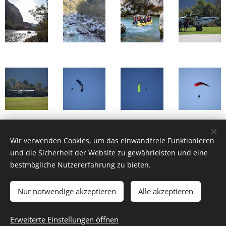
Wir verwenden Cookies, um das einwandfreie Funktionieren
Share
und die Sicherheit der Website zu gewährleisten und eine
bestmögliche Nutzererfahrung zu bieten.
Nur notwendige akzeptieren
Alle akzeptieren
Trubka GmbH
Erweiterte Einstellungen öffnen
Unterstützt von
Webnode
Cookies