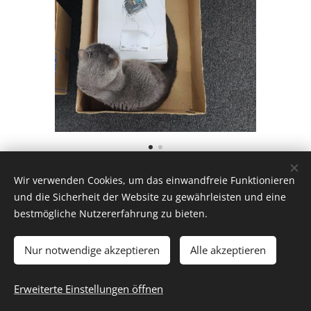
Wir verwenden Cookies, um das einwandfreie Funktionieren
Share
und die Sicherheit der Website zu gewährleisten und eine
bestmögliche Nutzererfahrung zu bieten.
Nur notwendige akzeptieren
Alle akzeptieren
Trubka GmbH
Erweiterte Einstellungen öffnen
Unterstützt von
Webnode
Cookies