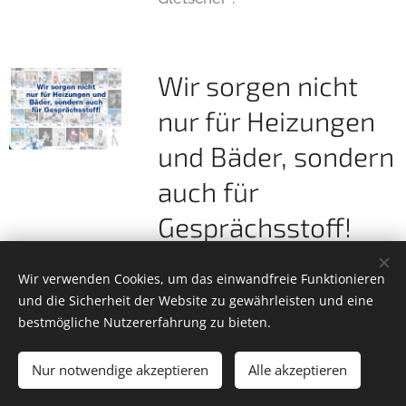
Wir sorgen nicht
nur für Heizungen
und Bäder, sondern
auch für
Gesprächsstoff!
01.03.2025
Wir verwenden Cookies, um das einwandfreie Funktionieren
und die Sicherheit der Website zu gewährleisten und eine
Neuere Posts
Ältere Posts
bestmögliche Nutzererfahrung zu bieten.
Nur notwendige akzeptieren
Alle akzeptieren
Trubka GmbH